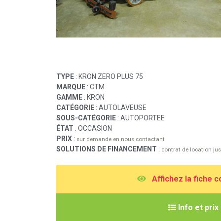
TYPE
: KRON ZERO PLUS 75
MARQUE
: CTM
GAMME
: KRON
CATÉGORIE
: AUTOLAVEUSE
SOUS-CATÉGORIE
: AUTOPORTEE
ÉTAT
: OCCASION
PRIX
:
sur demande en nous contactant
SOLUTIONS DE FINANCEMENT
:
contrat de location j
A
ffichez la fiche 
I
nfo et prix