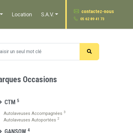
contactez-nous
Location
S.A.V.
05 62 89 41 73
rques Occasions
5
CTM
3
Autolaveuses Accompagnées
2
Autolaveuses Autoportées
4
GANSOW