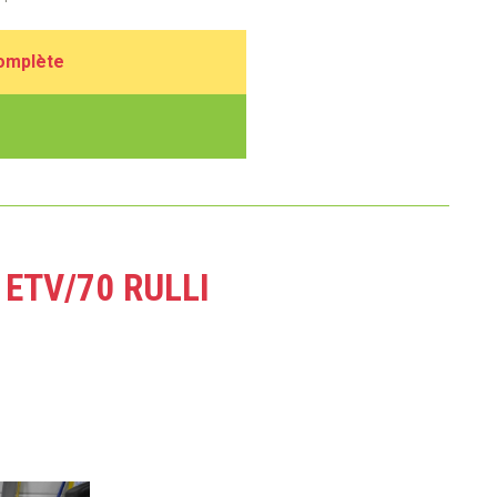
complète
I
ETV/70 RULLI