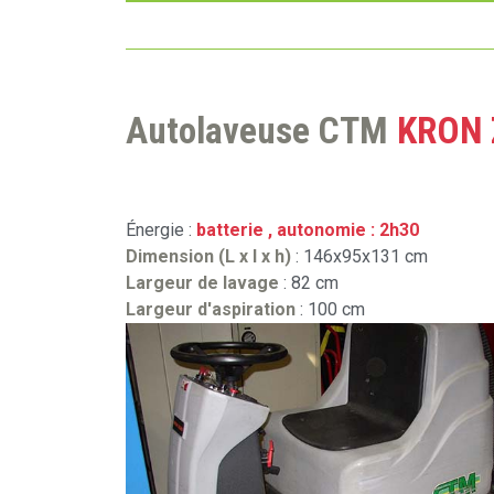
Autolaveuse CTM
KRON 
Énergie :
batterie , autonomie : 2h30
Dimension (L x l x h)
: 146x95x131 cm
Largeur de lavage
: 82 cm
Largeur d'aspiration
: 100 cm