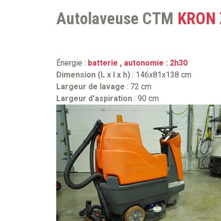
Autolaveuse CTM
KRON 
Énergie :
batterie , autonomie : 2h30
Dimension (L x l x h)
: 146x81x138 cm
Largeur de lavage
: 72 cm
Largeur d'aspiration
: 90 cm