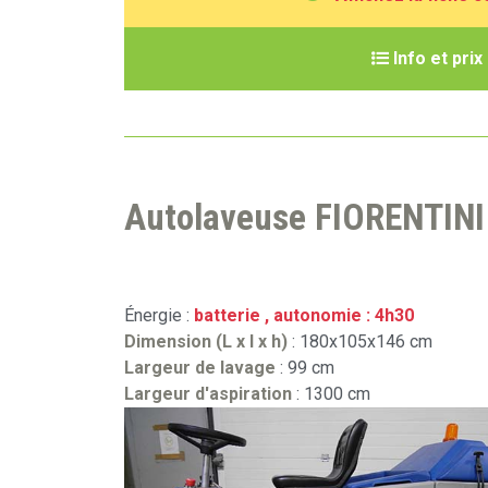
I
nfo et prix
Autolaveuse FIORENTIN
Énergie :
batterie , autonomie : 4h30
Dimension (L x l x h)
: 180x105x146 cm
Largeur de lavage
: 99 cm
Largeur d'aspiration
: 1300 cm