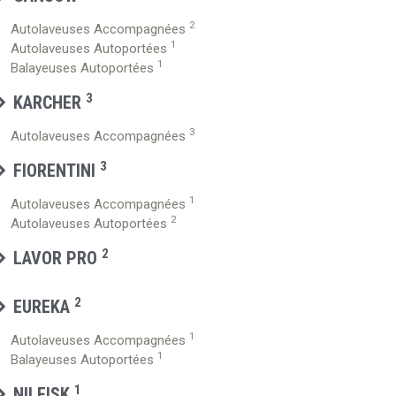
2
Autolaveuses Accompagnées
1
Autolaveuses Autoportées
1
Balayeuses Autoportées
3
KARCHER
3
Autolaveuses Accompagnées
3
FIORENTINI
1
Autolaveuses Accompagnées
2
Autolaveuses Autoportées
2
LAVOR PRO
2
EUREKA
1
Autolaveuses Accompagnées
1
Balayeuses Autoportées
1
NILFISK