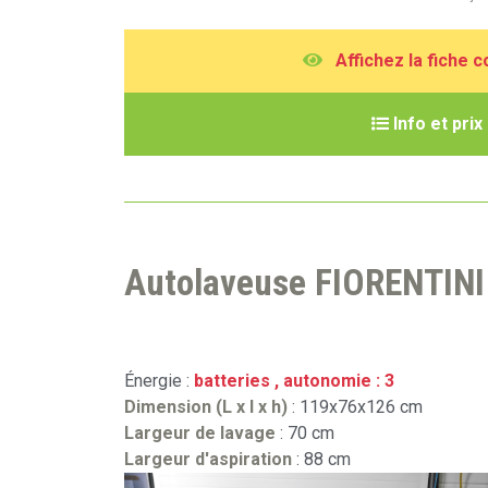
A
ffichez la fiche 
I
nfo et prix
Autolaveuse FIORENTIN
Énergie :
batteries , autonomie : 3
Dimension (L x l x h)
: 119x76x126 cm
Largeur de lavage
: 70 cm
Largeur d'aspiration
: 88 cm