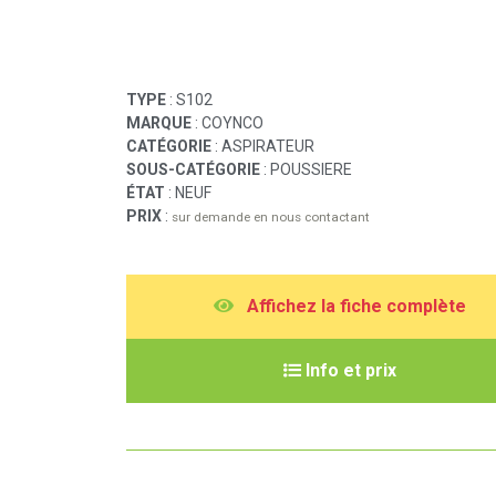
TYPE
: S102
MARQUE
: COYNCO
CATÉGORIE
: ASPIRATEUR
SOUS-CATÉGORIE
: POUSSIERE
ÉTAT
: NEUF
PRIX
:
sur demande en nous contactant
A
ffichez la fiche complète
I
nfo et prix