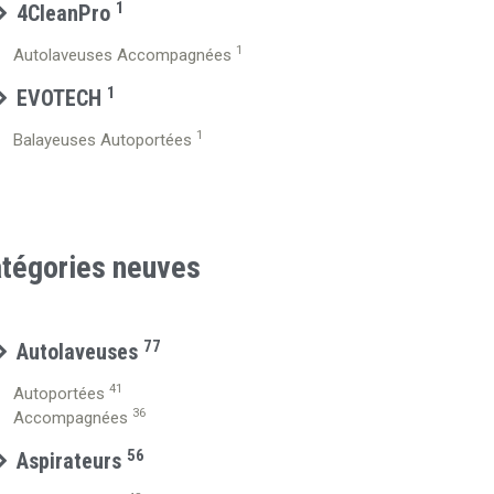
1
4CleanPro
1
Autolaveuses Accompagnées
1
EVOTECH
1
Balayeuses Autoportées
tégories neuves
77
Autolaveuses
41
Autoportées
36
Accompagnées
56
Aspirateurs