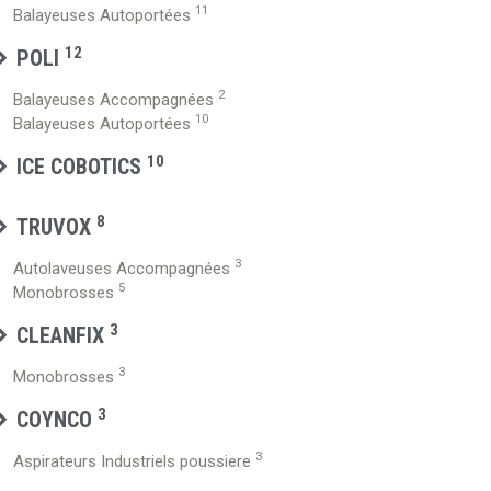
11
Balayeuses Autoportées
12
POLI
2
Balayeuses Accompagnées
10
Balayeuses Autoportées
10
ICE COBOTICS
8
TRUVOX
3
Autolaveuses Accompagnées
5
Monobrosses
3
CLEANFIX
3
Monobrosses
3
COYNCO
3
Aspirateurs Industriels poussiere