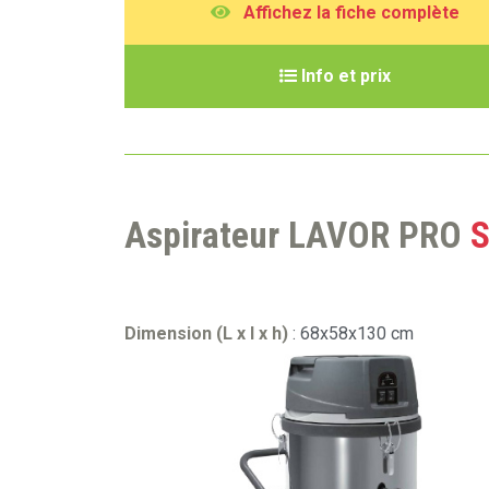
A
ffichez la fiche complète
I
nfo et prix
Aspirateur LAVOR PRO
S
Dimension (L x l x h)
: 68x58x130 cm