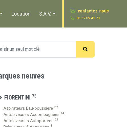
contactez-nous
Location
S.A.V.
05 62 89 41 73
rques neuves
76
FIORENTINI
29
Aspirateurs Eau-poussiere
14
Autolaveuses Accompagnées
29
Autolaveuses Autoportées
3