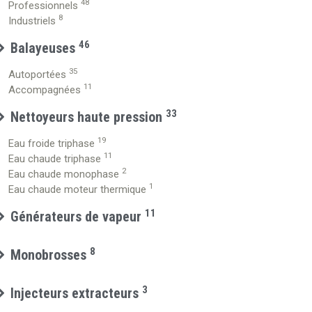
48
Professionnels
8
Industriels
46
Balayeuses
35
Autoportées
11
Accompagnées
33
Nettoyeurs haute pression
19
Eau froide triphase
11
Eau chaude triphase
2
Eau chaude monophase
1
Eau chaude moteur thermique
11
Générateurs de vapeur
8
Monobrosses
3
Injecteurs extracteurs