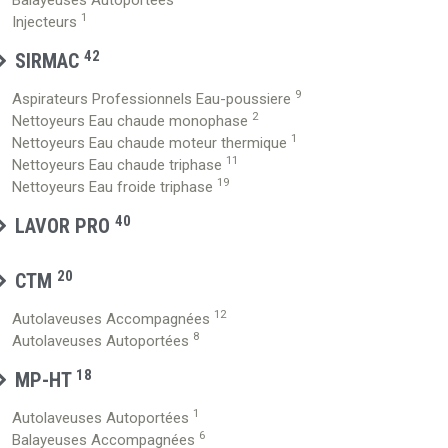
Balayeuses Autoportées
1
Injecteurs
42
SIRMAC
9
Aspirateurs Professionnels Eau-poussiere
2
Nettoyeurs Eau chaude monophase
1
Nettoyeurs Eau chaude moteur thermique
11
Nettoyeurs Eau chaude triphase
19
Nettoyeurs Eau froide triphase
40
LAVOR PRO
20
CTM
12
Autolaveuses Accompagnées
8
Autolaveuses Autoportées
18
MP-HT
1
Autolaveuses Autoportées
6
Balayeuses Accompagnées