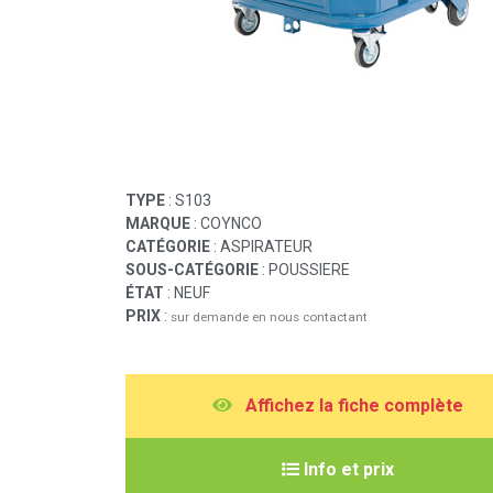
TYPE
: S103
MARQUE
: COYNCO
CATÉGORIE
: ASPIRATEUR
SOUS-CATÉGORIE
: POUSSIERE
ÉTAT
: NEUF
PRIX
:
sur demande en nous contactant
A
ffichez la fiche complète
I
nfo et prix