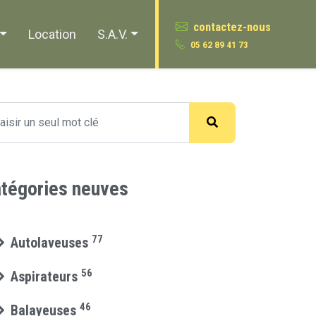
contactez-nous
Location
S.A.V.
05 62 89 41 73
tégories neuves
77
Autolaveuses
56
Aspirateurs
46
Balayeuses