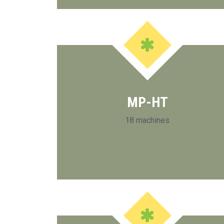
MP-HT
18 machines