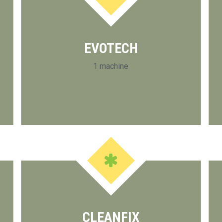
EVOTECH
1 machine
CLEANFIX