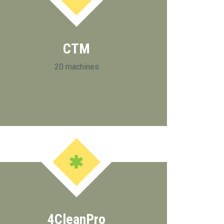
CTM
20 machines
4CleanPro