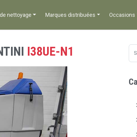
de nettoyage
Marques distribuées
Occasions
NTINI
I38UE-N1
Ca