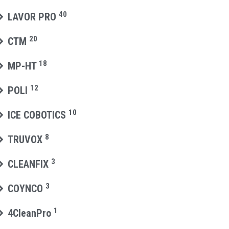
40
LAVOR PRO
20
CTM
18
MP-HT
12
POLI
10
ICE COBOTICS
8
TRUVOX
3
CLEANFIX
3
COYNCO
1
4CleanPro