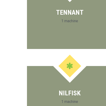
TENNANT
1 machine
NILFISK
1 machine