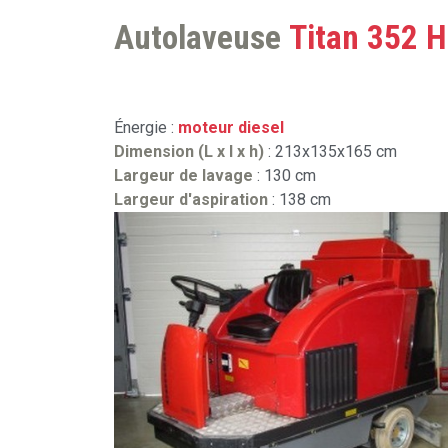
Autolaveuse
Titan 352 
Énergie :
moteur diesel
Dimension (L x l x h)
: 213x135x165 cm
Largeur de lavage
: 130 cm
Largeur d'aspiration
: 138 cm