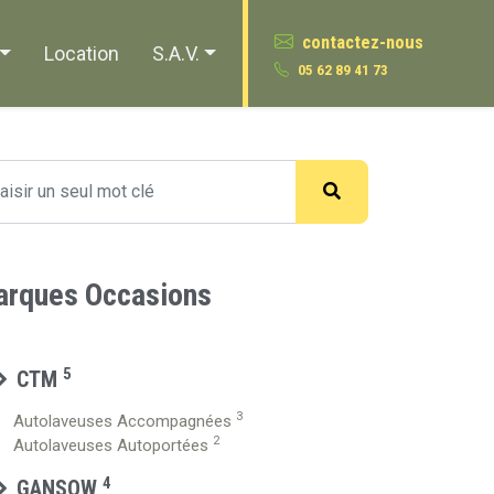
contactez-nous
Location
S.A.V.
05 62 89 41 73
rques Occasions
5
CTM
3
Autolaveuses Accompagnées
2
Autolaveuses Autoportées
4
GANSOW