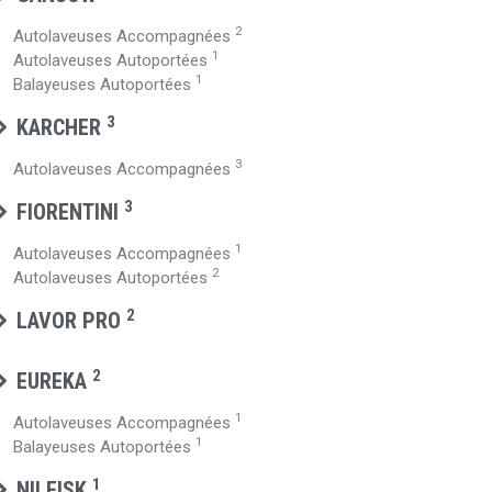
2
Autolaveuses Accompagnées
1
Autolaveuses Autoportées
1
Balayeuses Autoportées
3
KARCHER
3
Autolaveuses Accompagnées
3
FIORENTINI
1
Autolaveuses Accompagnées
2
Autolaveuses Autoportées
2
LAVOR PRO
2
EUREKA
1
Autolaveuses Accompagnées
1
Balayeuses Autoportées
1
NILFISK