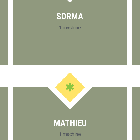
SORMA
1 machine
MATHIEU
1 machine