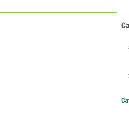
Ca
Ca