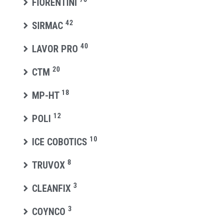
FIORENTINI
42
SIRMAC
40
LAVOR PRO
20
CTM
18
MP-HT
12
POLI
10
ICE COBOTICS
8
TRUVOX
3
CLEANFIX
3
COYNCO