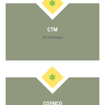
CTM
20 machines
COYNCO