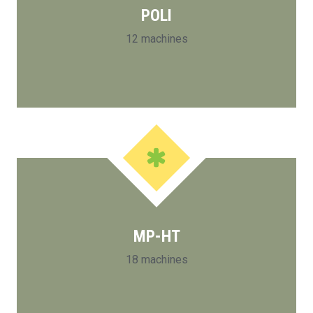
POLI
12 machines
MP-HT
18 machines