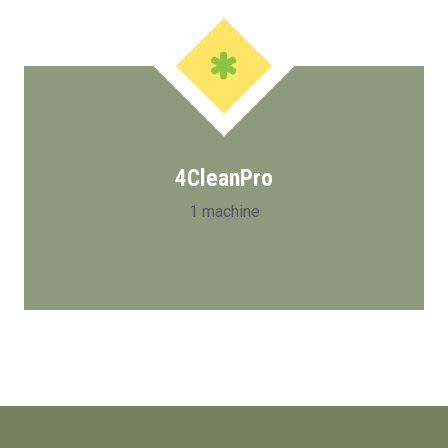
4CleanPro
1 machine