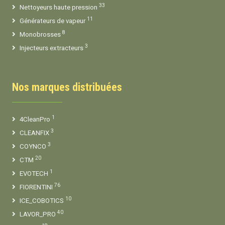
33
Nettoyeurs haute pression
11
Générateurs de vapeur
8
Monobrosses
3
Injecteurs extracteurs
Nos marques distribuées
1
4CleanPro
3
CLEANFIX
3
COYNCO
20
CTM
1
EVOTECH
76
FIORENTINI
10
ICE_COBOTICS
40
LAVOR_PRO