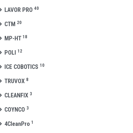
40
LAVOR PRO
20
CTM
18
MP-HT
12
POLI
10
ICE COBOTICS
8
TRUVOX
3
CLEANFIX
3
COYNCO
1
4CleanPro