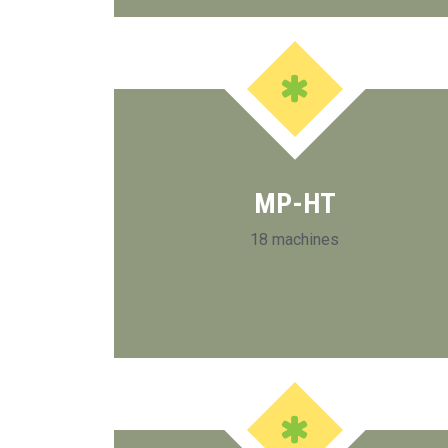
MP-HT
18 machines