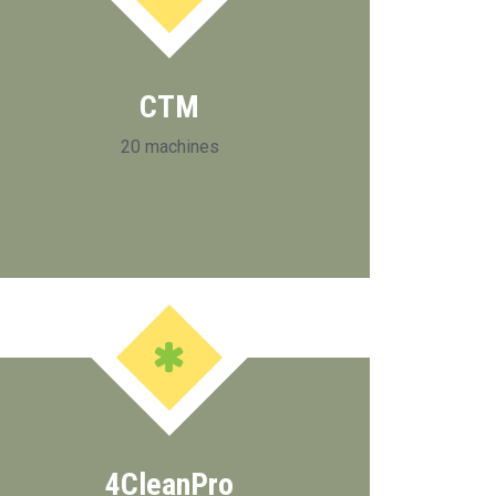
CTM
20 machines
4CleanPro