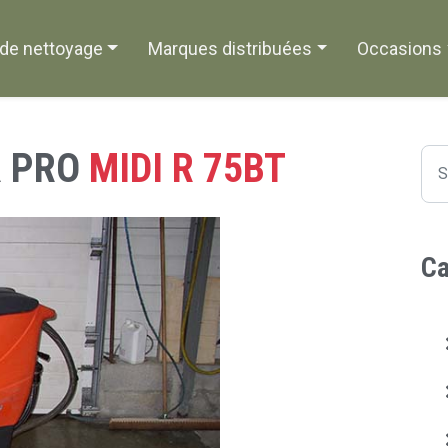
de nettoyage
Marques distribuées
Occasions
R PRO
MIDI R 75BT
Ca