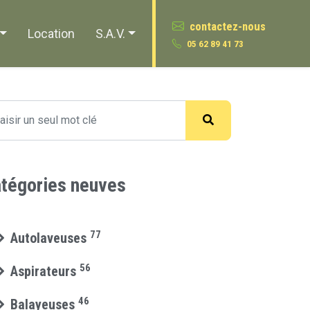
contactez-nous
Location
S.A.V.
05 62 89 41 73
tégories neuves
77
Autolaveuses
56
Aspirateurs
46
Balayeuses