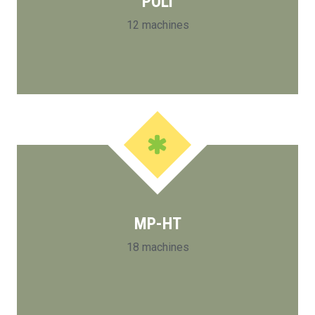
POLI
12 machines
MP-HT
18 machines