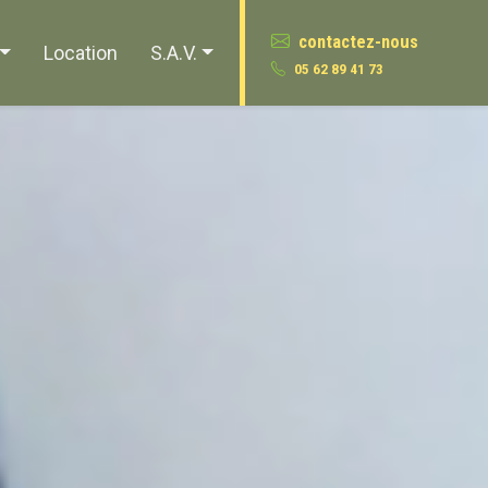
contactez-nous
Location
S.A.V.
05 62 89 41 73