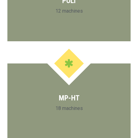
POLI
12 machines
MP-HT
18 machines