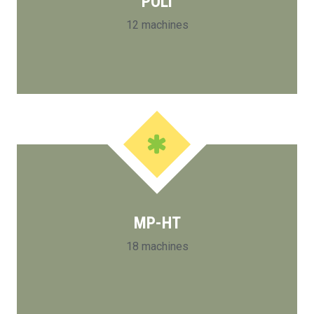
POLI
12 machines
MP-HT
18 machines